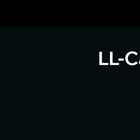
geschäft für Ski-, Bergsport und Tennis im Achenta
LL-