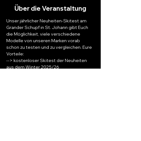
Über die Veranstaltung
Unser jährlicher Neuheiten-Skitest am 
Grander Schupf in St. Johann gibt Euch 
die Möglichkeit, viele verschiedene 
Modelle von unseren Marken vorab 
schon zu testen und zu vergleichen. Eure 
Vorteile:
--> kostenloser Skitest der Neuheiten 
aus dem Winter 2025/26
--> exklusiver Preisvorteil bei Bestellung
--> kostenlose Technik-Schule mit 
Skilehrer Volker zwischen 9 und 13 Uhr
--> genieße die März-Sonne auf der 
Terrasse vom Grander Schupf
Meldet Euch über das Formular an und 
schon seid ihr dabei!
Mehr anzeigen