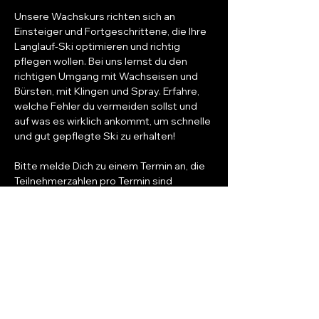
Unsere Wachskurs richten sich an 
Einsteiger und Fortgeschrittene, die Ihre 
Langlauf-Ski optimieren und richtig 
pflegen wollen. Bei uns lernst du den 
richtigen Umgang mit Wachseisen und 
Bürsten, mit Klingen und Spray. Erfahre, 
welche Fehler du vermeiden sollst und 
auf was es wirklich ankommt, um schnelle 
und gut gepflegte Ski zu erhalten!
Bitte melde Dich zu einem Termin an, die 
Teilnehmerzahlen pro Termin sind 
begrenzt!
Die Teilnahme kostet 25,- / Person. Jeder 
Teilnehmer erhält dafür einen 
Warengutschein über 25,-, somit ist der 
Kurs kostenlos.
Wir freuen uns auf Deine Teilnahme!